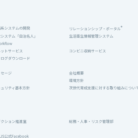
®
務系システムの開発
リレーションシップ・ポータル
政システム「自治名人」
生活衛生情報管理システム
orkflow
ネットサービス
コンビニ収納サービス
タログダウンロード
ッセージ
会社概要
環境方針
キュリティ基本方針
次世代育成支援に対する取り組みについ
ス
ザクション推進室
総務・人事・リスク管理部
KJS公式Facebook